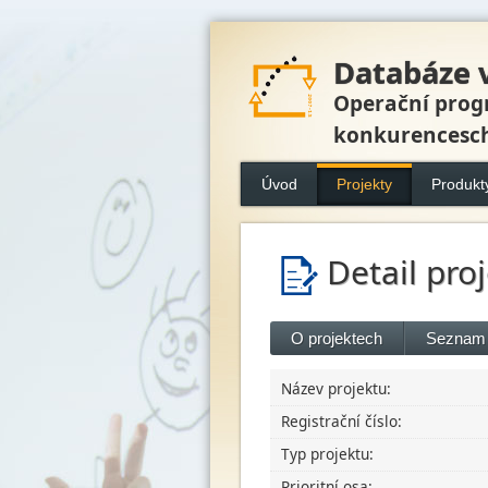
Databáze 
Operační prog
konkurencesc
Úvod
Projekty
Produkt
Detail pro
O projektech
Seznam 
Název projektu:
Registrační číslo:
Typ projektu:
Prioritní osa: