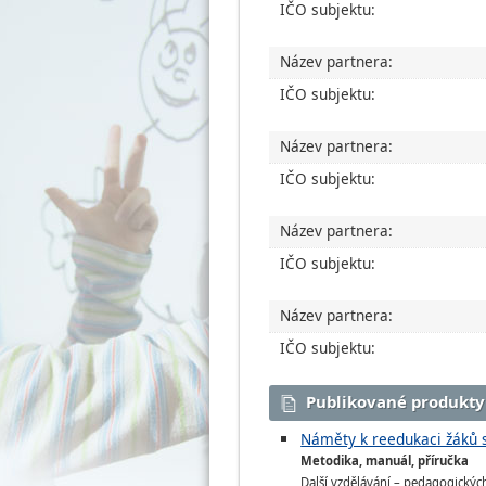
IČO subjektu:
Název partnera:
IČO subjektu:
Název partnera:
IČO subjektu:
Název partnera:
IČO subjektu:
Název partnera:
IČO subjektu:
Publikované produkty
Náměty k reedukaci žáků s
Metodika, manuál, příručka
Další vzdělávání – pedagogickýc