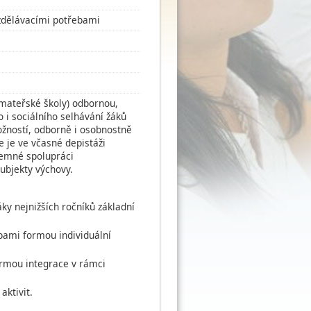
 vzdělávacími potřebami
 mateřské školy) odbornou,
 i sociálního selhávání žáků
ožností, odborně i osobnostně
e je ve včasné depistáži
jemné spolupráci
subjekty výchovy.
ky nejnižších ročníků základní
ebami formou individuální
ormou integrace v rámci
ktivit.