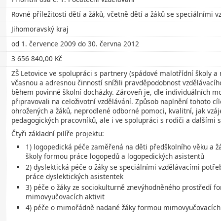
Rovné příležitosti dětí a žáků, včetně dětí a žáků se speciálními
Jihomoravský kraj
od 1. července 2009 do 30. června 2012
3 656 840,00 Kč
ZŠ Letovice ve spolupráci s partnery (spádové malotřídní školy a
včasnou a adresnou činností snížili pravděpodobnost vzdělávacího
během povinné školní docházky. Zároveň je, dle individuálních m
připravovali na celoživotní vzdělávání. Způsob naplnění tohoto cíl
ohrožených a žáků, neprodlené odborné pomoci, kvalitní, jak vzá
pedagogických pracovníků, ale i ve spolupráci s rodiči a dalšími 
Čtyři základní pilíře projektu:
1) logopedická péče zaměřená na děti předškolního věku a žá
školy formou práce logopedů a logopedických asistentů
2) dyslektická péče o žáky se speciálními vzdělávacími potř
práce dyslektických asistentek
3) péče o žáky ze sociokulturně znevýhodněného prostředí f
mimovyučovacích aktivit
4) péče o mimořádně nadané žáky formou mimovyučovacích a