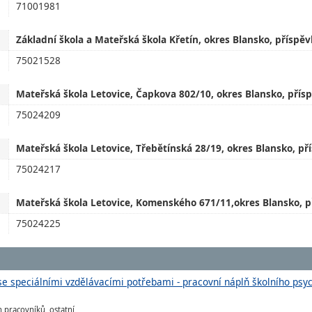
71001981
Základní škola a Mateřská škola Křetín, okres Blansko, příspě
75021528
Mateřská škola Letovice, Čapkova 802/10, okres Blansko, přís
75024209
Mateřská škola Letovice, Třebětínská 28/19, okres Blansko, p
75024217
Mateřská škola Letovice, Komenského 671/11,okres Blansko, p
75024225
e speciálními vzdělávacími potřebami - pracovní náplň školního psy
h pracovníků, ostatní