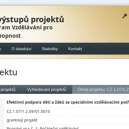
výstupů projektů
ram Vzdělávání pro
hopnost
y
O databázi
Statistiky
Kontakt
jektu
projektů
Vyhledávání projektů
Detail projektu: CZ.1.07/1.
Efektivní podpora dětí a žáků se speciálními vzdělávacími potř
CZ.1.07/1.2.09/01.0010
grantový projekt
Prioritní osa č. 1: Počáteční vzdělávání