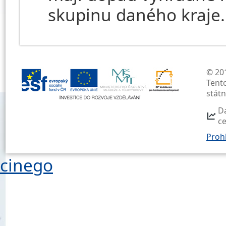
skupinu daného kraje.
© 201
Tent
stát
D
c
Prohl
cinego