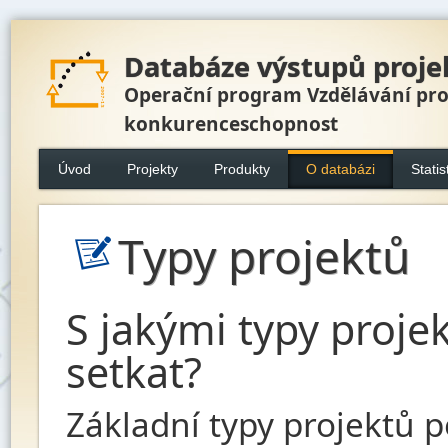
Databáze výstupů proje
Operační program Vzdělávání pr
konkurenceschopnost
Úvod
Projekty
Produkty
O databázi
Statis
Typy projektů
S jakými typy proje
setkat?
Základní typy projektů 