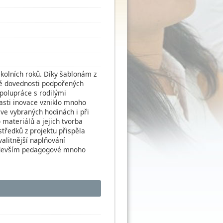
kolních roků. Díky šablonám z
ské dovednosti podpořených
spolupráce s rodilými
asti inovace vzniklo mnoho
i ve vybraných hodinách i při
 materiálů a jejich tvorba
středků z projektu přispěla
alitnější naplňování
především pedagogové mnoho