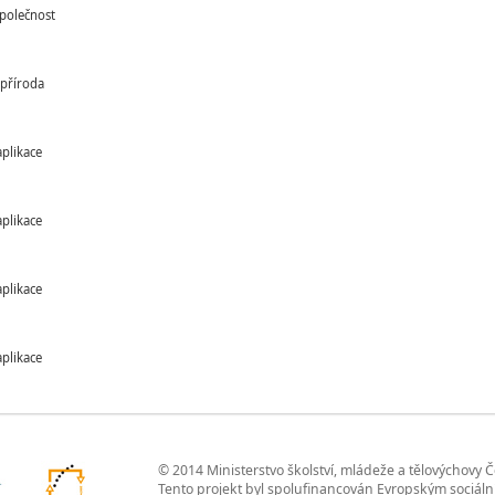
společnost
 příroda
aplikace
aplikace
aplikace
aplikace
© 2014 Ministerstvo školství, mládeže a tělovýchovy 
Tento projekt byl spolufinancován Evropským sociál