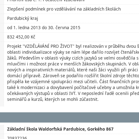
Zlepšení podmínek pro vzdělávání na základních školách
Pardubický kraj
od 1. ledna 2013 do 30. června 2015
832 452,00 Kč
Projekt "VZDĚLÁVÁNÍ PRO ŽIVOT" byl realizován v průběhu dvou š
oblasti individualizace výuky se nám lépe dařilo rozvíjet čtenář
žáků. Především v oblasti výuky cizích jazyků se velmi osvědčila 
mluvčími i možnost práce v menších žákovských skupinách. V obl
nových a inspirativních materiálů, které naši žáci využili při prác
domácí přípravě. Zároveň se podařilo rozšířit školní zdroje těchto
přispěla ke vzájemné spolupráci mezi učiteli. Část finančních pro
také k modernizaci a dovybavení počítačové učebny a umožnila kv
očekávaných výstupů v oblasti IVT. V neposlední řadě ocenili 
seminářů a kurzů, kterých se mohli zúčastnit.
Základní škola Waldorfská Pardubice, Gorkého 867
70837236