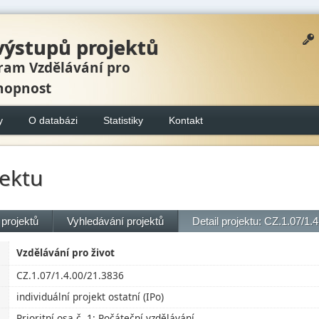
výstupů projektů
ram Vzdělávání pro
hopnost
y
O databázi
Statistiky
Kontakt
jektu
projektů
Vyhledávání projektů
Detail projektu: CZ.1.07/1.
Vzdělávání pro život
CZ.1.07/1.4.00/21.3836
individuální projekt ostatní (IPo)
Prioritní osa č. 1: Počáteční vzdělávání