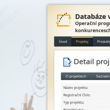
Databáze 
Operační prog
konkurencesc
Úvod
Projekty
Produkt
Detail pro
O projektech
Seznam 
Název projektu:
Registrační číslo:
Typ projektu:
Prioritní osa: