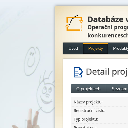
Databáze 
Operační prog
konkurencesc
Úvod
Projekty
Produkt
Detail pro
O projektech
Seznam 
Název projektu:
Registrační číslo:
Typ projektu:
Prioritní osa: