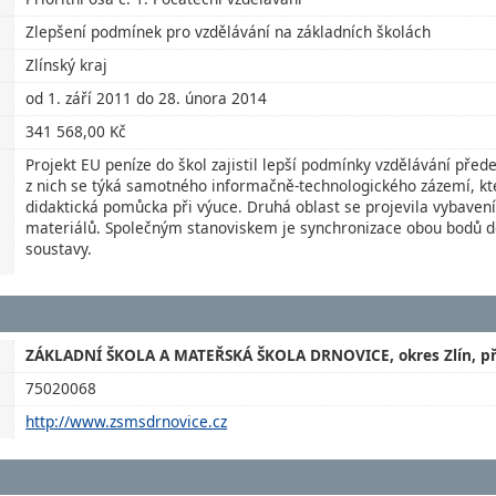
Zlepšení podmínek pro vzdělávání na základních školách
Zlínský kraj
od 1. září 2011 do 28. února 2014
341 568,00 Kč
Projekt EU peníze do škol zajistil lepší podmínky vzdělávání před
z nich se týká samotného informačně-technologického zázemí, kte
didaktická pomůcka při výuce. Druhá oblast se projevila vybaven
materiálů. Společným stanoviskem je synchronizace obou bodů do
soustavy.
ZÁKLADNÍ ŠKOLA A MATEŘSKÁ ŠKOLA DRNOVICE, okres Zlín, př
75020068
http://www.zsmsdrnovice.cz