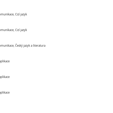
omunikace, Cizí jazyk
omunikace, Cizí jazyk
omunikace, Český jazyk a literatura
aplikace
aplikace
aplikace