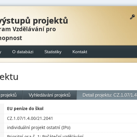
výstupů projektů
ram Vzdělávání pro
hopnost
y
O databázi
Statistiky
Kontakt
jektu
projektů
Vyhledávání projektů
Detail projektu: CZ.1.07/1.
EU peníze do škol
CZ.1.07/1.4.00/21.2041
individuální projekt ostatní (IPo)
Prioritní osa č. 1: Počáteční vzdělávání