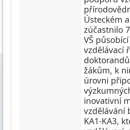
přírodovědn
Ústeckém a 
zúčastnilo 7
VŠ působící 
vzdělávací 
doktorandů 
žákům, k ni
úrovni připo
výzkumných
inovativní 
vzdělávání 
KA1-KA3, kt