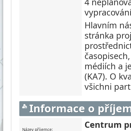
4 neplánova
vypracování
Hlavním nás
stránka proj
prostřednic
časopisech, 
médiích a je
(KA7). O kva
všichni part
Informace o příjem
Centrum pr
Název příjemce: