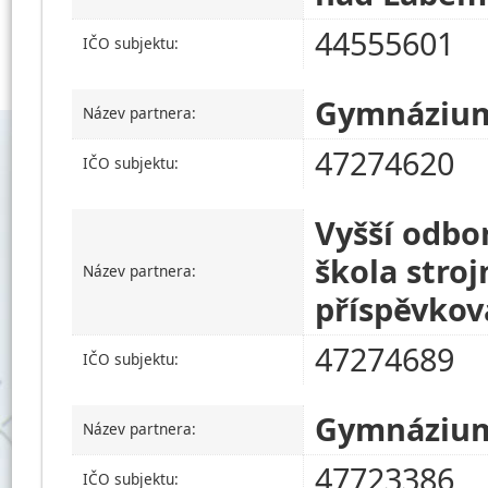
44555601
IČO subjektu:
Gymnázium 
Název partnera:
47274620
IČO subjektu:
Vyšší odbo
škola stroj
Název partnera:
příspěvkov
47274689
IČO subjektu:
Gymnáziu
Název partnera:
47723386
IČO subjektu: