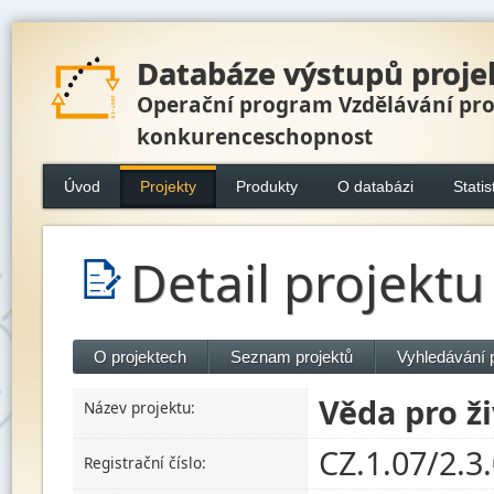
Databáze výstupů proje
Operační program Vzdělávání pr
konkurenceschopnost
Úvod
Projekty
Produkty
O databázi
Statis
Detail projektu
O projektech
Seznam projektů
Vyhledávání 
Věda pro ži
Název projektu:
CZ.1.07/2.3
Registrační číslo: