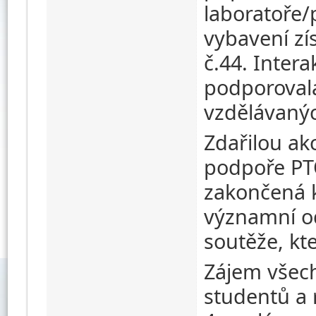
laboratoře/p
vybavení zí
č.44. Intera
podporovala
vzdělávaných
Zdařilou ak
podpoře PTO
zakončená k
významní od
soutěže, kte
Zájem všech
studentů a r