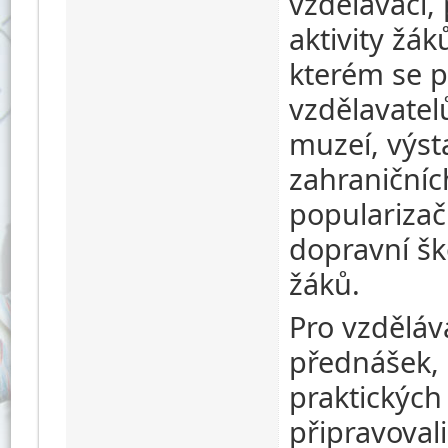
vzdělávací,
aktivity žá
kterém se p
vzdělavatel
muzeí, výst
zahraničníc
popularizačn
dopravní šk
žáků.
Pro vzděláv
přednášek,
praktických
připravovali