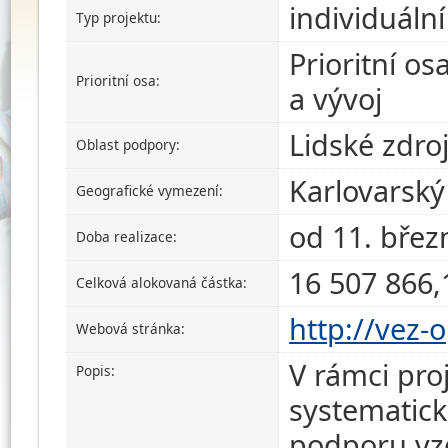
individuální
Typ projektu:
Prioritní os
Prioritní osa:
a vývoj
Lidské zdro
Oblast podpory:
Karlovarský 
Geografické vymezení:
od 11. břez
Doba realizace:
16 507 866,
Celková alokovaná částka:
http://vez-
Webová stránka:
V rámci pro
Popis:
systematick
podporu vzd