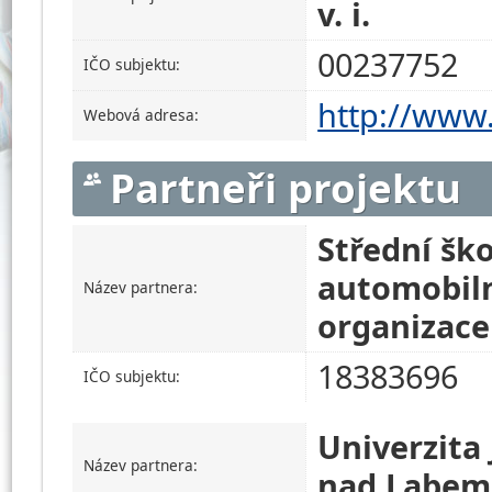
v. i.
00237752
IČO subjektu:
http://www.
Webová adresa:
Partneři projektu
Střední šk
automobiln
Název partnera:
organizace
18383696
IČO subjektu:
Univerzita
Název partnera:
nad Labem