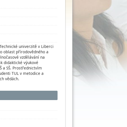
echnické univerzitě v Liberci
o oblast přírodovědného a
olnočasové vzdělávání na
ak didaktické výukové
Š a SŠ. Prostřednictvím
tudenti TUL v metodice a
ých vědách.