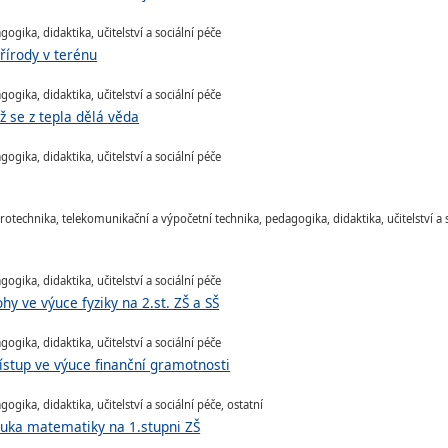
gika, didaktika, učitelství a sociální péče
írody v terénu
gika, didaktika, učitelství a sociální péče
 se z tepla dělá věda
gika, didaktika, učitelství a sociální péče
rotechnika, telekomunikační a výpočetní technika, pedagogika, didaktika, učitelství a 
gika, didaktika, učitelství a sociální péče
y ve výuce fyziky na 2.st. ZŠ a SŠ
gika, didaktika, učitelství a sociální péče
ístup ve výuce finanční gramotnosti
gika, didaktika, učitelství a sociální péče, ostatní
ýuka matematiky na 1.stupni ZŠ