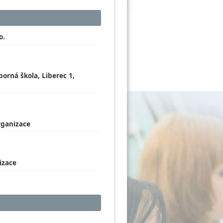
o.
borná škola, Liberec 1,
rganizace
izace