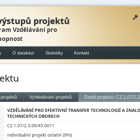
výstupů projektů
ram Vzdělávání pro
hopnost
y
O databázi
Statistiky
Kontakt
jektu
projektů
Vyhledávání projektů
Detail projektu: CZ.1.07/2.
VZDĚLÁVÁNÍ PRO EFEKTIVNÍ TRANSFER TECHNOLOGIÍ A ZNAL
TECHNICKÝCH OBORECH
CZ.1.07/2.3.00/45.0011
individuální projekt ostatní (IPo)