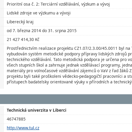
Prioritní osa č. 2: Terciární vzdělávání, výzkum a vývoj
Lidské zdroje ve výzkumu a vývoji
Liberecký kraj
od 7. března 2014 do 31. srpna 2015
21 427 414,30 Kč
Prostřednictvím realizace projektu CZ1.07/2.3.00/45.0011 byl na T
vybudován systém metodické podpory přípravy lidských zdrojů pr
technického vzdělávání. Tato metodická podpora je určena pro v
všech stupních škol a zahrnuje jednak vzdělávací programy, jedn
materiály pro volnočasové vzdělávání zájemců o VaV z řad žáků Z
projektu byli také proškoleni vědecko-pedagogičtí pracovníci a s
přístupech badatelsky orientované výuky v přírodních a technick
Technická univerzita v Liberci
46747885
http://www.tul.cz