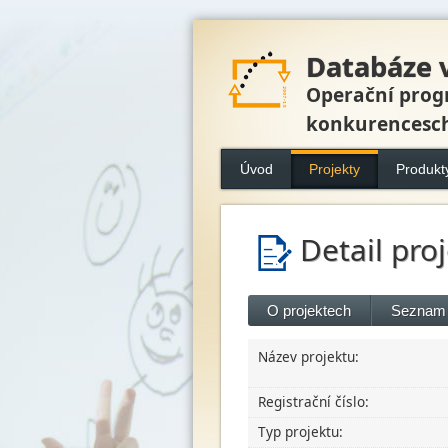
Databáze 
Operační prog
konkurencesc
Úvod
Projekty
Produkt
Detail pro
O projektech
Seznam 
Název projektu:
Registrační číslo:
Typ projektu: