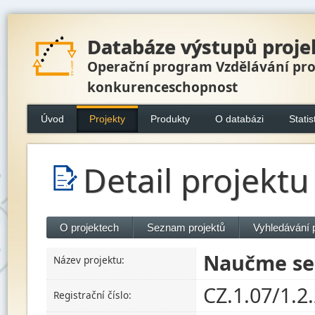
Databáze výstupů proje
Operační program Vzdělávání pr
konkurenceschopnost
Úvod
Projekty
Produkty
O databázi
Statis
Detail projektu
O projektech
Seznam projektů
Vyhledávání 
Naučme se 
Název projektu:
CZ.1.07/1.2
Registrační číslo: