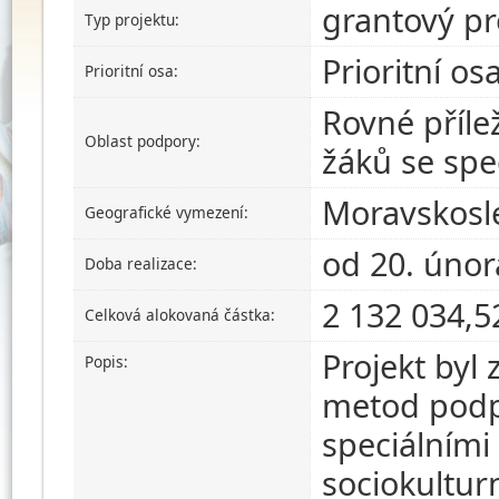
grantový pr
Typ projektu:
Prioritní os
Prioritní osa:
Rovné přílež
Oblast podpory:
žáků se spe
Moravskosle
Geografické vymezení:
od 20. únor
Doba realizace:
2 132 034,5
Celková alokovaná částka:
Projekt byl
Popis:
metod podpo
speciálními
sociokultu