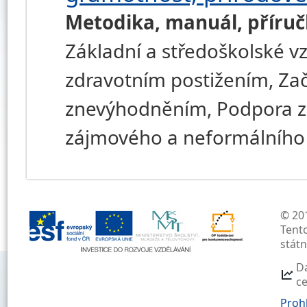
Metodika, manuál, příru
Základní a středoškolské v
zdravotním postižením, Zač
znevýhodněním, Podpora za
zájmového a neformálního
© 201
Tent
stát
D
c
Prohl