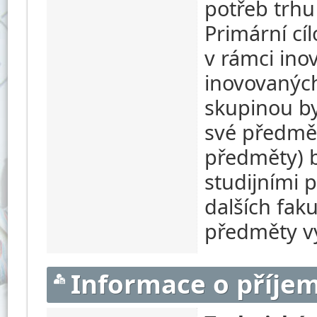
potřeb trhu
Primární cí
v rámci ino
inovovanýc
skupinou byl
své předmět
předměty) b
studijními 
dalších fak
předměty v
Informace o příjem