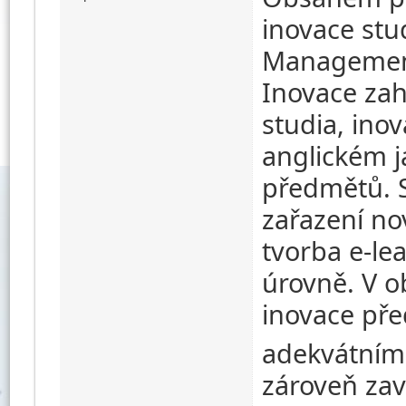
inovace st
Management
Inovace zah
studia, ino
anglickém j
předmětů. 
zařazení no
tvorba e-le
úrovně. V ob
inovace př
adekvátním 
zároveň za