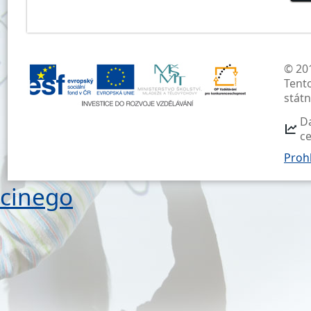
© 201
Tent
stát
D
c
Prohl
cinego