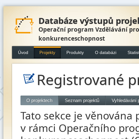
Databáze výstupů proje
Operační program Vzdělávání pr
konkurenceschopnost
Úvod
Projekty
Produkty
O databázi
Statis
Registrované p
O projektech
Seznam projektů
Vyhledávání 
Tato sekce je věnována p
v rámci Operačního pro