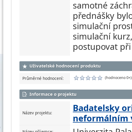
samotné záchra
přednášky byl
simulační pros
simulační kurz,
postupovat při
Uživatelské hodnocení produktu
(hodnoceno 0×)
Průměrné hodnocení:
Informace o projektu
Badatelsky or
Název projektu:
neformálním 
Univerzita Pal
Název příjemce: