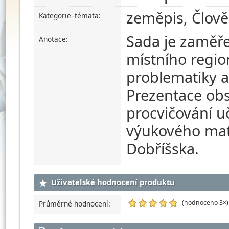
zeměpis, Člově
Kategorie–témata:
Sada je zaměře
Anotace:
místního regio
problematiky 
Prezentace obs
procvičování u
výukového mat
Dobříšska.
Uživatelské hodnocení produktu
(hodnoceno 3×)
Průměrné hodnocení: