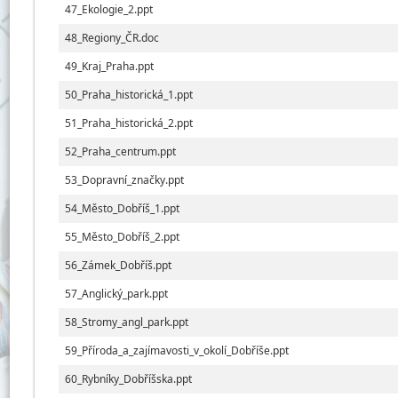
47_Ekologie_2.ppt
48_Regiony_ČR.doc
49_Kraj_Praha.ppt
50_Praha_historická_1.ppt
51_Praha_historická_2.ppt
52_Praha_centrum.ppt
53_Dopravní_značky.ppt
54_Město_Dobříš_1.ppt
55_Město_Dobříš_2.ppt
56_Zámek_Dobříš.ppt
57_Anglický_park.ppt
58_Stromy_angl_park.ppt
59_Příroda_a_zajímavosti_v_okolí_Dobříše.ppt
60_Rybníky_Dobříšska.ppt