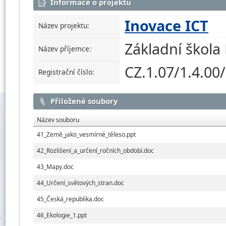
Informace o projektu
Inovace ICT
Název projektu:
Základní škola 
Název příjemce:
CZ.1.07/1.4.00
Registrační číslo:
Přiložené soubory
Název souboru
41_Země_jako_vesmírné_těleso.ppt
42_Rozlišení_a_určení_ročních_období.doc
43_Mapy.doc
44_Určení_světových_stran.doc
45_Česká_republika.doc
46_Ekologie_1.ppt