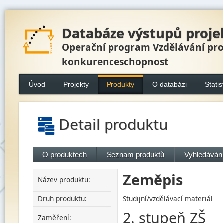
Databáze výstupů proje
Operační program Vzdělávání pr
konkurenceschopnost
Úvod
Projekty
Produkty
O databázi
Statis
Detail produktu
O produktech
Seznam produktů
Vyhledávání
Zeměpis
Název produktu:
Druh produktu:
Studijní/vzdělávací materiál
2. stupeň ZŠ
Zaměření: