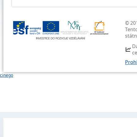
© 201
Tent
stát
D
c
Prohl
cinego