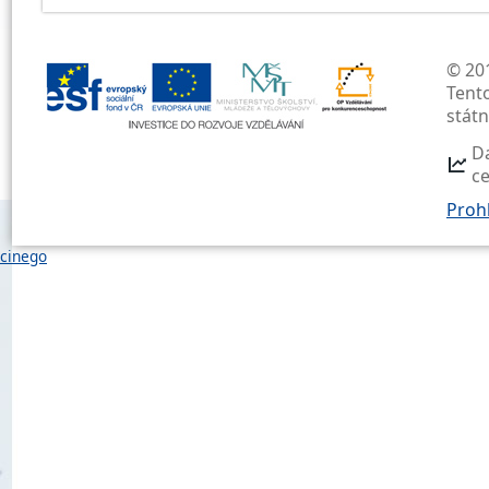
© 201
Tent
stát
D
c
Prohl
cinego