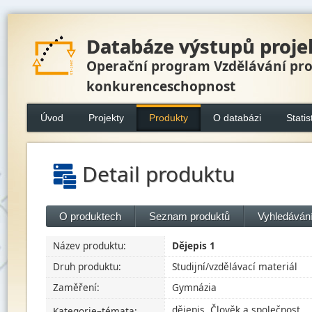
Databáze výstupů proje
Operační program Vzdělávání pr
konkurenceschopnost
Úvod
Projekty
Produkty
O databázi
Statis
Detail produktu
O produktech
Seznam produktů
Vyhledávání
Název produktu:
Dějepis 1
Druh produktu:
Studijní/vzdělávací materiál
Zaměření:
Gymnázia
dějepis, Člověk a společnost
Kategorie–témata: