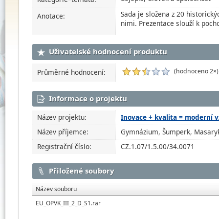
Sada je složena z 20 historick
Anotace:
nimi. Prezentace slouží k pocho
Uživatelské hodnocení produktu
(hodnoceno 2×)
Průměrné hodnocení:
Informace o projektu
Název projektu:
Inovace + kvalita = moderní 
Název příjemce:
Gymnázium, Šumperk, Masaryk
Registrační číslo:
CZ.1.07/1.5.00/34.0071
Přiložené soubory
Název souboru
EU_OPVK_III_2_D_S1.rar