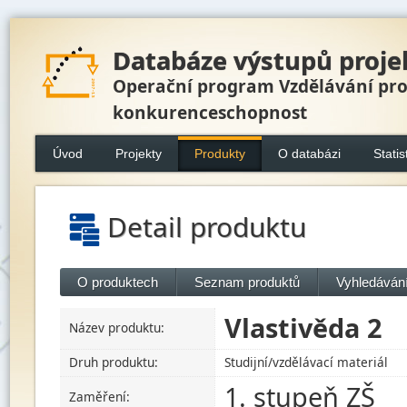
Databáze výstupů proje
Operační program Vzdělávání pr
konkurenceschopnost
Úvod
Projekty
Produkty
O databázi
Statis
Detail produktu
O produktech
Seznam produktů
Vyhledávání
Vlastivěda 2
Název produktu:
Druh produktu:
Studijní/vzdělávací materiál
1. stupeň ZŠ
Zaměření: