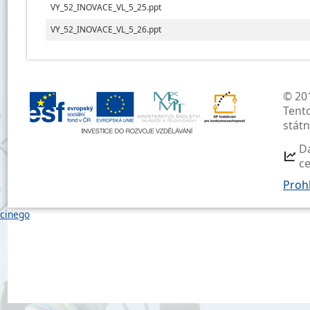
VY_52_INOVACE_VL_5_25.ppt
VY_52_INOVACE_VL_5_26.ppt
© 201
Tent
stát
D
c
Prohl
cinego