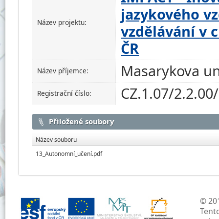
jazykového v
Název projektu:
vzdělávání v c
ČR
Masarykova un
Název příjemce:
CZ.1.07/2.2.00
Registrační číslo:
Přiložené soubory
Název souboru
13_Autonomní_učení.pdf
© 201
Tent