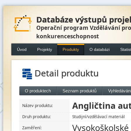
Databáze výstupů proje
Operační program Vzdělávání pr
konkurenceschopnost
Úvod
Projekty
Produkty
O databázi
Statis
Detail produktu
O produktech
Seznam produktů
Vyhledávání
Angličtina a
Název produktu:
Druh produktu:
Studijní/vzdělávací materiál
Vysokoškolské 
Zaměření: