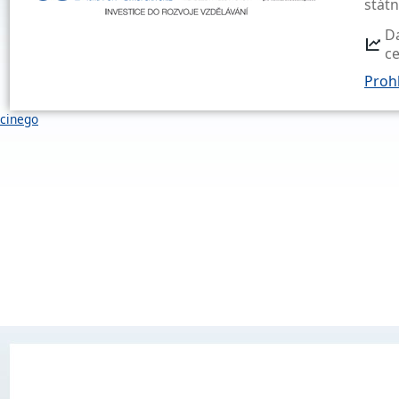
stát
D
c
Prohl
cinego