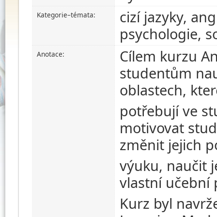
cizí jazyky, angl
Kategorie–témata:
psychologie, so
Cílem kurzu A
Anotace:
studentům nauč
oblastech, kter
potřebují ve st
motivovat stud
změnit jejich 
výuku, naučit j
vlastní učební
Kurz byl navr