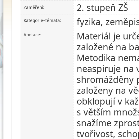
2. stupeň ZŠ
Zaměření:
fyzika, zeměpis
Kategorie–témata:
Materiál je urč
Anotace:
založené na ba
Metodika nemá 
neaspiruje na 
shromážděny po
založeny na vě
obklopují v ka
s větším množs
snažíme zprost
tvořivost, sch