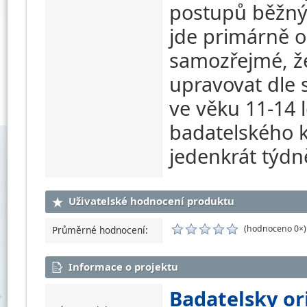
postupů běžnýc
jde primárně o
samozřejmé, že
upravovat dle 
ve věku 11-14 l
badatelského k
jedenkrát týdn
Uživatelské hodnocení produktu
(hodnoceno 0×)
Průměrné hodnocení:
Informace o projektu
Badatelsky or