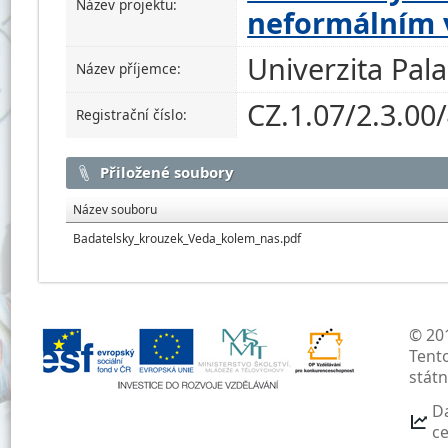
Název projektu:
neformálním 
Univerzita Pal
Název příjemce:
CZ.1.07/2.3.00
Registrační číslo:
Přiložené soubory
Název souboru
Badatelsky_krouzek_Veda_kolem_nas.pdf
© 201
Tent
stát
D
c