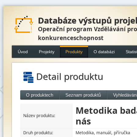
Databáze výstupů proje
Operační program Vzdělávání pr
konkurenceschopnost
Úvod
Projekty
Produkty
O databázi
Statis
Detail produktu
O produktech
Seznam produktů
Vyhledávání
Metodika bad
Název produktu:
nás
Druh produktu:
Metodika, manuál, příručka