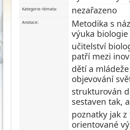
nezařazeno
Kategorie–témata:
Metodika s ná
Anotace:
výuka biologie
učitelství biolo
patří mezi ino
dětí a mládeže 
objevování svět
strukturován do
sestaven tak, 
poznatky jak z 
orientované v