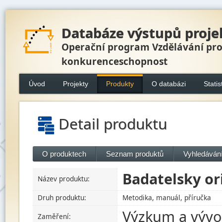
Databáze výstupů proje
Operační program Vzdělávání pr
konkurenceschopnost
Úvod
Projekty
Produkty
O databázi
Statis
Detail produktu
O produktech
Seznam produktů
Vyhledávání
Badatelsky or
Název produktu:
Druh produktu:
Metodika, manuál, příručka
Výzkum a vývo
Zaměření: