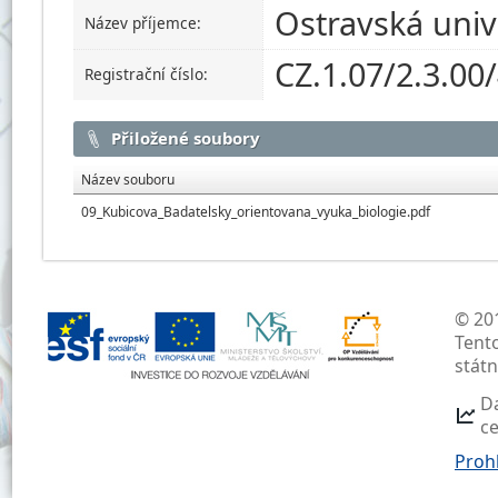
Ostravská univ
Název příjemce:
CZ.1.07/2.3.00
Registrační číslo:
Přiložené soubory
Název souboru
09_Kubicova_Badatelsky_orientovana_vyuka_biologie.pdf
© 201
Tent
stát
D
c
Prohl