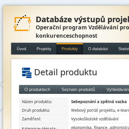
Databáze výstupů proje
Operační program Vzdělávání pr
konkurenceschopnost
Úvod
Projekty
Produkty
O databázi
Statis
Detail produktu
O produktech
Seznam produktů
Vyhledávání
Název produktu:
Sebepoznání a zpětná vazba
Druh produktu:
Webový portál projektu, e-lear
Zaměření:
Vysokoškolské vzdělávání
ekonomika, finance, administra
Kategorie–témata: