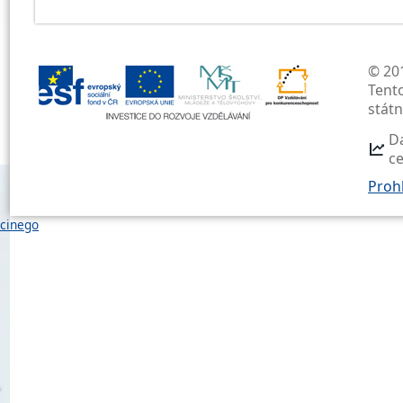
© 201
Tent
stát
D
c
Prohl
cinego