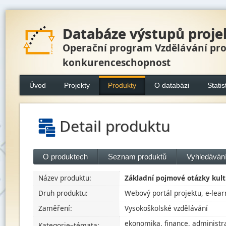
Databáze výstupů proje
Operační program Vzdělávání pr
konkurenceschopnost
Úvod
Projekty
Produkty
O databázi
Statis
Detail produktu
O produktech
Seznam produktů
Vyhledávání
Název produktu:
Základní pojmové otázky kul
Druh produktu:
Webový portál projektu, e-lear
Zaměření:
Vysokoškolské vzdělávání
ekonomika, finance, administra
Kategorie–témata: