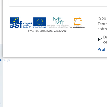
© 201
Tent
stát
D
c
Prohl
cinego