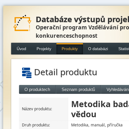
Databáze výstupů proje
Operační program Vzdělávání pr
konkurenceschopnost
Úvod
Projekty
Produkty
O databázi
Statis
Detail produktu
O produktech
Seznam produktů
Vyhledávání
Metodika bad
Název produktu:
vědou
Druh produktu:
Metodika, manuál, příručka