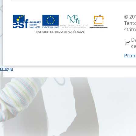
© 201
Tent
stát
D
c
Prohl
cinego