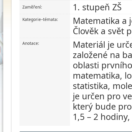
1. stupeň ZŠ
Zaměření:
Matematika a je
Kategorie–témata:
Člověk a svět 
Materiál je urč
Anotace:
založené na ba
oblasti prvníh
matematika, l
statistika, mol
je určen pro v
který bude pro
1,5 – 2 hodiny,