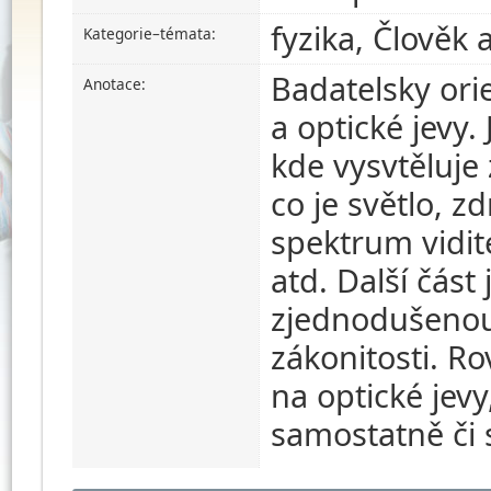
fyzika, Člověk 
Kategorie–témata:
Badatelsky ori
Anotace:
a optické jevy.
kde vysvtěluje 
co je světlo, zd
spektrum vidite
atd. Další část
zjednodušenou 
zákonitosti. R
na optické jev
samostatně či