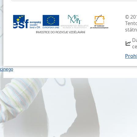
© 201
Tent
stát
D
c
Prohl
cinego