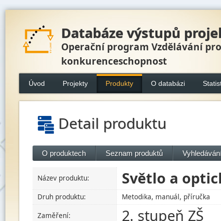
Databáze výstupů proje
Operační program Vzdělávání pr
konkurenceschopnost
Úvod
Projekty
Produkty
O databázi
Statis
Detail produktu
O produktech
Seznam produktů
Vyhledávání
Světlo a optic
Název produktu:
Druh produktu:
Metodika, manuál, příručka
2. stupeň ZŠ
Zaměření: