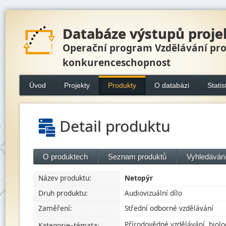
Databáze výstupů proje
Operační program Vzdělávání pr
konkurenceschopnost
Úvod
Projekty
Produkty
O databázi
Statis
Detail produktu
O produktech
Seznam produktů
Vyhledávání
Název produktu:
Netopýr
Druh produktu:
Audiovizuální dílo
Zaměření:
Střední odborné vzdělávání
Přírodovědné vzdělávání, biolo
Kategorie–témata: