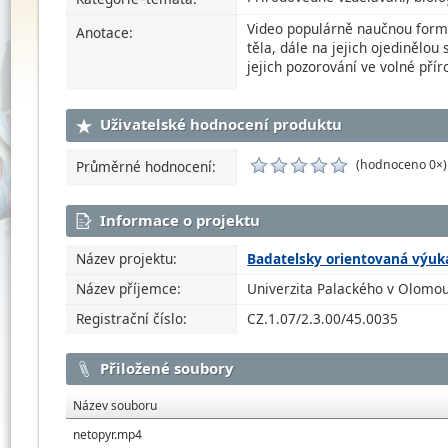
Video populárně naučnou formo
Anotace:
těla, dále na jejich ojedinělo
jejich pozorování ve volné přír
Uživatelské hodnocení produktu
(hodnoceno 0×)
Průměrné hodnocení:
Informace o projektu
Název projektu:
Badatelsky orientovaná výuk
Název příjemce:
Univerzita Palackého v Olomou
Registrační číslo:
CZ.1.07/2.3.00/45.0035
Přiložené soubory
Název souboru
netopyr.mp4