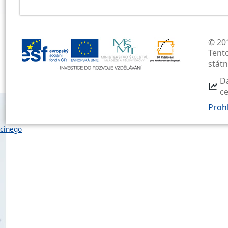
© 201
Tent
stát
D
c
Prohl
cinego