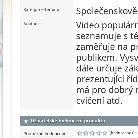
Společenskově
Kategorie–témata:
Video populár
Anotace:
seznamuje s t
zaměřuje na p
publikem. Vysv
dále určuje zá
prezentující ří
má pro dobrý m
cvičení atd.
Uživatelské hodnocení produktu
(hodnoceno 0×)
Průměrné hodnocení: