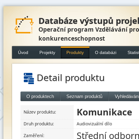
Databáze výstupů proje
Operační program Vzdělávání pr
konkurenceschopnost
Úvod
Projekty
Produkty
O databázi
Statis
Detail produktu
O produktech
Seznam produktů
Vyhledávání
Komunikace
Název produktu:
Druh produktu:
Audiovizuální dílo
Střední odborn
Zaměření: