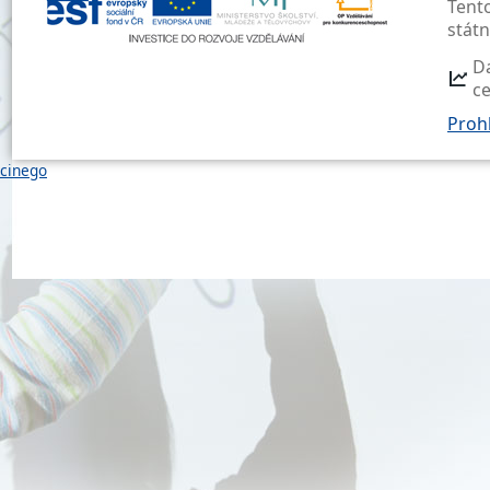
Tent
stát
D
c
Prohl
cinego