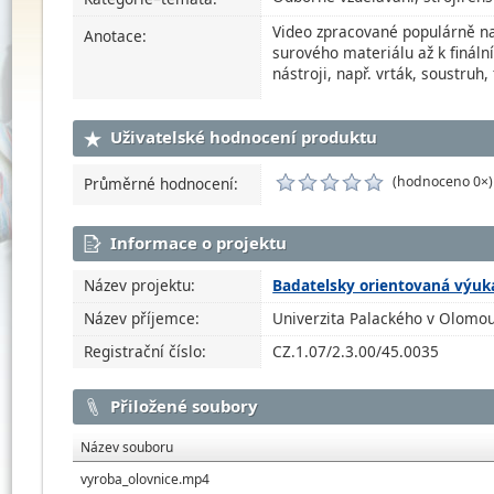
Video zpracované populárně na
Anotace:
surového materiálu až k fináln
nástroji, např. vrták, soustruh, 
Uživatelské hodnocení produktu
(hodnoceno 0×)
Průměrné hodnocení:
Informace o projektu
Název projektu:
Badatelsky orientovaná výuk
Název příjemce:
Univerzita Palackého v Olomou
Registrační číslo:
CZ.1.07/2.3.00/45.0035
Přiložené soubory
Název souboru
vyroba_olovnice.mp4