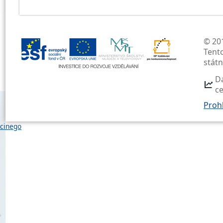
© 201
Tent
stát
D
c
Prohl
cinego