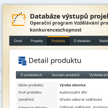
Databáze výstupů proje
Operační program Vzdělávání pr
konkurenceschopnost
Úvod
Projekty
Produkty
O databázi
Statis
Detail produktu
O produktech
Seznam produktů
Vyhledávání
Název produktu:
Výroba olovnice
Druh produktu:
Audiovizuální dílo
Zaměření:
Střední odborné vzdělávání
Odborné vzdělávání, strojírens
Kategorie–témata: