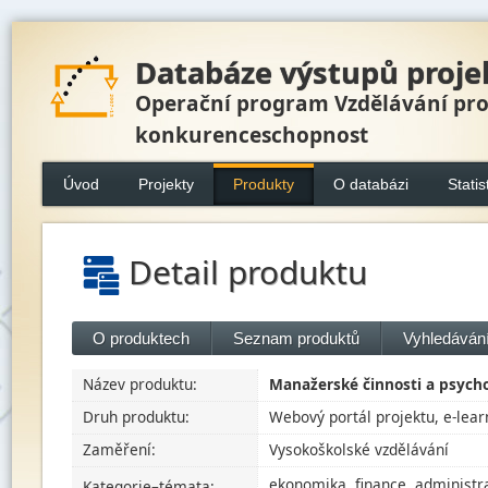
Databáze výstupů proje
Operační program Vzdělávání pr
konkurenceschopnost
Úvod
Projekty
Produkty
O databázi
Statis
Detail produktu
O produktech
Seznam produktů
Vyhledávání
Název produktu:
Manažerské činnosti a psych
Druh produktu:
Webový portál projektu, e-lear
Zaměření:
Vysokoškolské vzdělávání
ekonomika, finance, administr
Kategorie–témata: