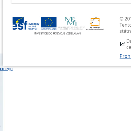
© 201
Tent
stát
D
c
Prohl
cinego