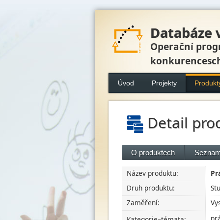
Databáze 
Operační prog
konkurencesc
Úvod
Projekty
Produkt
Detail pro
O produktech
Seznam
Název produktu:
Pr
Druh produktu:
St
Zaměření:
Vy
pr
Kategorie–témata: