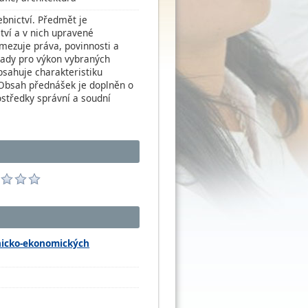
ebnictví. Předmět je
tví a v nich upravené
ymezuje práva, povinnosti a
klady pro výkon vybraných
bsahuje charakteristiku
 Obsah přednášek je doplněn o
ostředky správní a soudní
hnicko-ekonomických