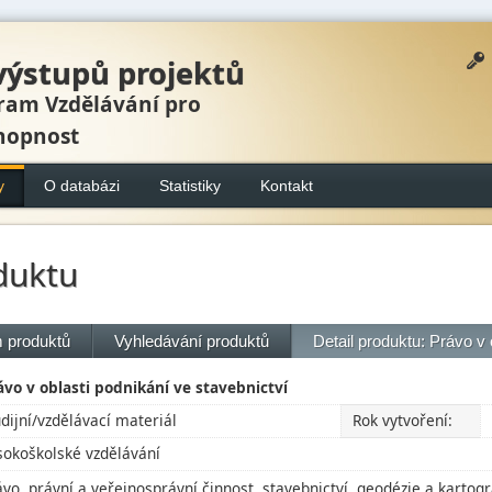
výstupů projektů
ram Vzdělávání pro
hopnost
y
O databázi
Statistiky
Kontakt
duktu
 produktů
Vyhledávání produktů
Detail produktu: Právo v
ávo v oblasti podnikání ve stavebnictví
udijní/vzdělávací materiál
Rok vytvoření:
sokoškolské vzdělávání
ávo, právní a veřejnosprávní činnost, stavebnictví, geodézie a kartogr