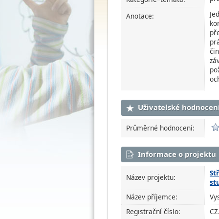
Je
Anotace:
ko
př
pr
či
zá
po
oc
Uživatelské hodnocen
Průměrné hodnocení:
Informace o projektu
St
Název projektu:
st
Název příjemce:
Vy
Registrační číslo:
CZ