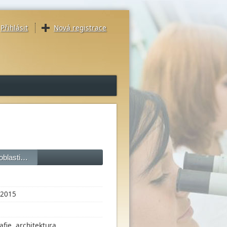
Přihlásit
Nová registrace
 oblasti…
2015
afie, architektura