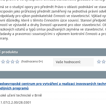
dná se o studijní opory pro předmět Právo v oblasti podnikání ve stav
ncipován jako průřezový předmět zaměřený na jednotlivá právní odvě
edpoklady pro výkon podnikatelské činnosti ve stavebnictví. Výklad v
ávní důsledky, které s těmito činnostmi úzce souvisí. Stanoví předpo
nností ve výstavbě a druhy živností upravené pro obor stavebnictví. O
vazkových vztahů a typů smluv používaných zejména ve stavebnictví.
žadavky a pravomoci souvisejícími s výkonem kontrolní činnosti a pr
hrany.
í produktu
(hodnoceno 0×)
Vaše hodnocení:
ředoevropské centrum pro vytváření a realizaci inovovaných tec
udijních programů
soké učení technické v Brně
.1.07/2.2.00/28.0301