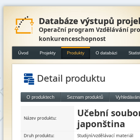
Databáze výstupů proje
Operační program Vzdělávání pr
konkurenceschopnost
Úvod
Projekty
Produkty
O databázi
Statis
Detail produktu
O produktech
Seznam produktů
Vyhledávání
Učební soubor
Název produktu:
japonština
Druh produktu:
Studijní/vzdělávací materiál