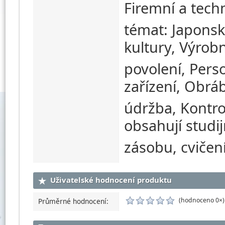
Firemní a tech
témat: Japonsk
kultury, Výrob
povolení, Pers
zařízení, Obrá
údržba, Kontrol
obsahují studij
zásobu, cvičen
Uživatelské hodnocení produktu
(hodnoceno 0×)
Průměrné hodnocení: