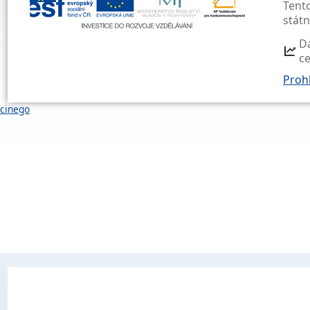
Tent
stát
D
c
Prohl
cinego