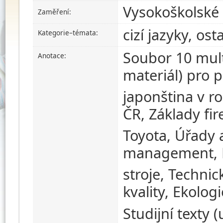
Vysokoškolské 
Zaměření:
cizí jazyky, ost
Kategorie–témata:
Soubor 10 mult
Anotace:
materiál) pro 
japonština v r
ČR, Základy fi
Toyota, Úřady 
management, El
stroje, Techni
kvality, Ekologi
Studijní texty 