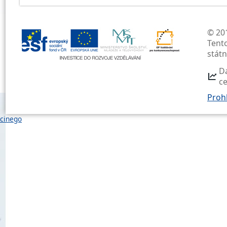
© 201
Tent
stát
D
c
Prohl
cinego