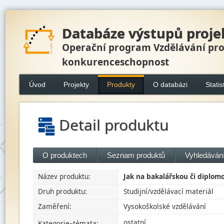
Databáze výstupů proje
Operační program Vzdělávání pr
konkurenceschopnost
Úvod
Projekty
Produkty
O databázi
Statis
Detail produktu
O produktech
Seznam produktů
Vyhledávání
Název produktu:
Jak na bakalářskou či diplomov
Druh produktu:
Studijní/vzdělávací materiál
Zaměření:
Vysokoškolské vzdělávání
ostatní
Kategorie–témata: