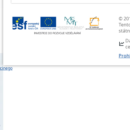
© 201
Tent
stát
D
c
Prohl
cinego