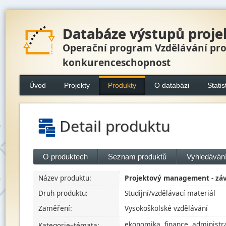
Databáze výstupů proje
Operační program Vzdělávání pr
konkurenceschopnost
Úvod
Projekty
Produkty
O databázi
Statis
Detail produktu
O produktech
Seznam produktů
Vyhledávání
Název produktu:
Projektový management - zá
Druh produktu:
Studijní/vzdělávací materiál
Zaměření:
Vysokoškolské vzdělávání
ekonomika, finance, administr
Kategorie–témata: