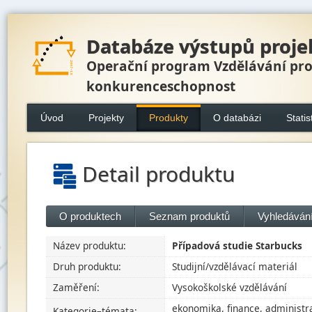
Databáze výstupů proje
Operační program Vzdělávání pr
konkurenceschopnost
Úvod
Projekty
Produkty
O databázi
Statis
Detail produktu
O produktech
Seznam produktů
Vyhledávání
Název produktu:
Případová studie Starbucks
Druh produktu:
Studijní/vzdělávací materiál
Zaměření:
Vysokoškolské vzdělávání
ekonomika, finance, administr
Kategorie–témata: