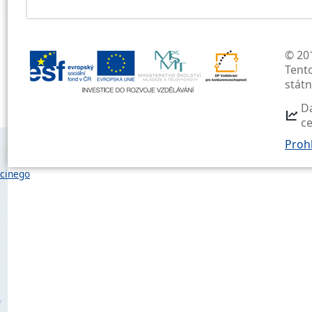
© 201
Tent
stát
D
c
Prohl
cinego