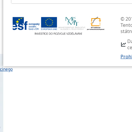
© 201
Tent
stát
D
c
Prohl
cinego