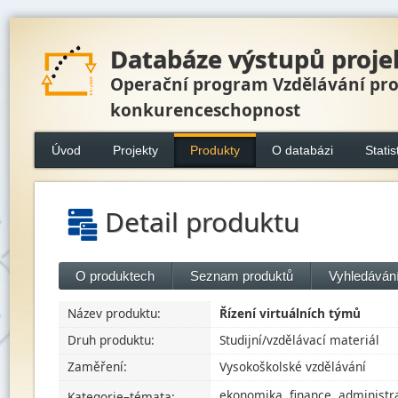
Databáze výstupů proje
Operační program Vzdělávání pr
konkurenceschopnost
Úvod
Projekty
Produkty
O databázi
Statis
Detail produktu
O produktech
Seznam produktů
Vyhledávání
Název produktu:
Řízení virtuálních týmů
Druh produktu:
Studijní/vzdělávací materiál
Zaměření:
Vysokoškolské vzdělávání
ekonomika, finance, administr
Kategorie–témata: