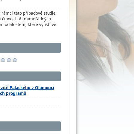
rámci této případové studie
jí činnost při mimořádných
 událostem, které vyústí ve
zitě Palackého v Olomouci
ních programů