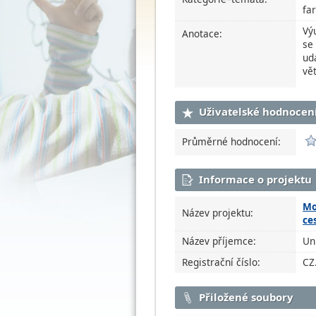
fa
Vý
Anotace:
se
ud
vě
Uživatelské hodnocen
Průměrné hodnocení:
Informace o projektu
Mo
Název projektu:
ce
Název příjemce:
Un
Registrační číslo:
CZ
Přiložené soubory