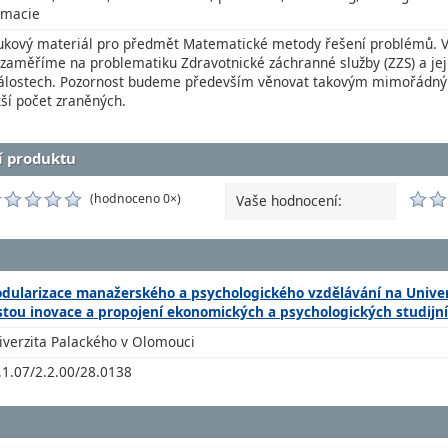
rmacie
ukový materiál pro předmět Matematické metody řešení problémů. V 
 zaměříme na problematiku Zdravotnické záchranné služby (ZZS) a je
álostech. Pozornost budeme především věnovat takovým mimořádným
tší počet zraněných.
í produktu
(hodnoceno 0×)
Vaše hodnocení:
dularizace manažerského a psychologického vzdělávání na Univer
stou inovace a propojení ekonomických a psychologických studij
iverzita Palackého v Olomouci
.1.07/2.2.00/28.0138