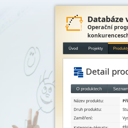
Databáze 
Operační prog
konkurencesc
Úvod
Projekty
Produkt
Detail pro
O produktech
Seznam
Název produktu:
Př
Druh produktu:
St
Zaměření:
Vy
ek
Kategorie–témata: