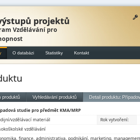
výstupů projektů
ram Vzdělávání pro
hopnost
y
O databázi
Statistiky
Kontakt
duktu
 produktů
Vyhledávání produktů
Detail produktu: Případo
ípadová studie pro předmět KMA/MRP
udijní/vzdělávací materiál
Rok vytvoření:
sokoškolské vzdělávání
onomika, finance, administrativa, podnikání, marketing, management, 