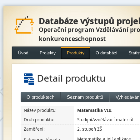
Databáze výstupů proje
Operační program Vzdělávání pr
konkurenceschopnost
Úvod
Projekty
Produkty
O databázi
Statis
Detail produktu
O produktech
Seznam produktů
Vyhledávání
Název produktu:
Matematika VIII
Druh produktu:
Studijní/vzdělávací materiál
Zaměření:
2. stupeň ZŠ
Matematika a její aplikace
Kategorie–témata: