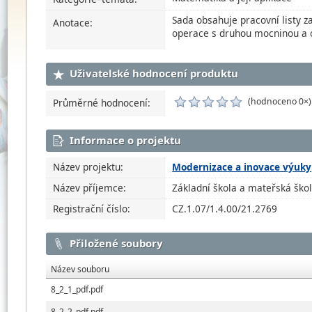
Sada obsahuje pracovní listy z
Anotace:
operace s druhou mocninou a o
Uživatelské hodnocení produktu
(hodnoceno 0×)
Průměrné hodnocení:
Informace o projektu
Název projektu:
Modernizace a inovace výuky
Název příjemce:
Základní škola a mateřská ško
Registrační číslo:
CZ.1.07/1.4.00/21.2769
Přiložené soubory
Název souboru
8_2_1_pdf.pdf
8_2_2_pdf.pdf