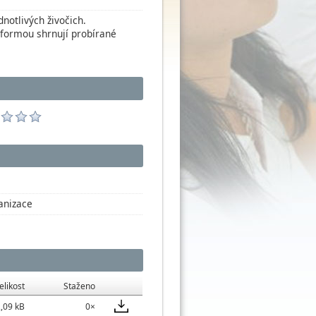
notlivých živočich.
 formou shrnují probírané
anizace
elikost
Staženo
,09 kB
0×