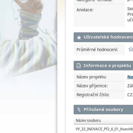
Sa
Anotace:
Pr
uč
Uživatelské hodnocen
Průměrné hodnocení:
Informace o projektu
Název projektu:
No
Název příjemce:
Zá
Registrační číslo:
CZ
Přiložené soubory
Název souboru
VY_32_INOVACE_Př2_6_01_Kvasink