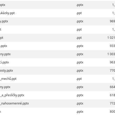
pptx
.pptx
1
kázky.ppt
.ppt
1
y.pptx
.pptx
969
t
.ppt
1
pt
.ppt
1 021
.pptx
.pptx
933
ny.pptx
.pptx
1 003
i.pptx
.pptx
963
sty.pptx
.pptx
770
_mechů.ppt
.ppt
1
ny.pptx
.pptx
664
a_přesličky.pptx
.pptx
618
y_nahosemenné.pptx
.pptx
772
x
.pptx
800