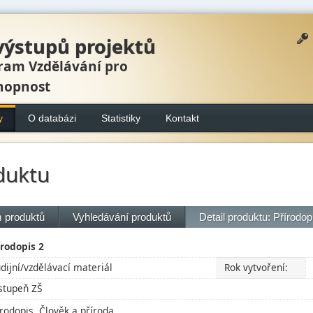
výstupů projektů
ram Vzdělávání pro
hopnost
y
O databázi
Statistiky
Kontakt
duktu
 produktů
Vyhledávání produktů
Detail produktu: Přírodop
írodopis 2
udijní/vzdělávací materiál
Rok vytvoření:
 stupeň ZŠ
írodopis, Člověk a příroda