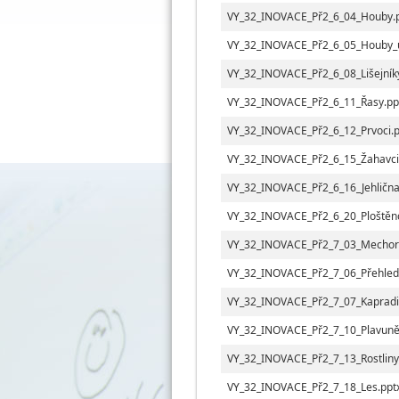
VY_32_INOVACE_Př2_6_04_Houby.
VY_32_INOVACE_Př2_6_05_Houby_u
VY_32_INOVACE_Př2_6_08_Lišejník
VY_32_INOVACE_Př2_6_11_Řasy.pp
VY_32_INOVACE_Př2_6_12_Prvoci.p
VY_32_INOVACE_Př2_6_15_Žahavci
VY_32_INOVACE_Př2_6_16_Jehlična
VY_32_INOVACE_Př2_6_20_Ploštěnc
VY_32_INOVACE_Př2_7_03_Mechoro
VY_32_INOVACE_Př2_7_06_Přehled
VY_32_INOVACE_Př2_7_07_Kapradi
VY_32_INOVACE_Př2_7_10_Plavuně_
VY_32_INOVACE_Př2_7_13_Rostlin
VY_32_INOVACE_Př2_7_18_Les.ppt