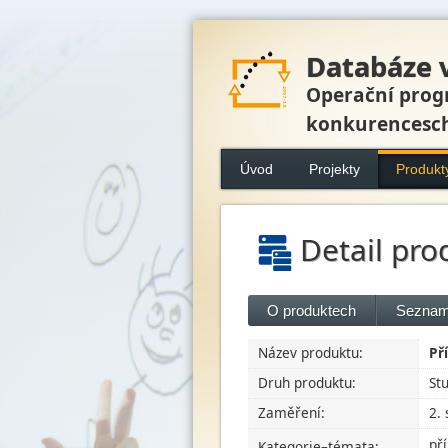
Databáze 
Operační prog
konkurencesc
Úvod
Projekty
Produkt
Detail pro
O produktech
Seznam
Název produktu:
Př
Druh produktu:
St
Zaměření:
2.
př
Kategorie–témata: