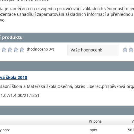
da je zaměřena na osvojení a procvičování základních vědomostí o jed
ezentace usnadňují zapamatování základních informací a přehlednou
ivo.
í produktu
(hodnoceno 0×)
Vaše hodnocení:
vá škola 2010
kladní škola a Mateřská škola,Osečná, okres Liberec,příspěvková org
.1.07/1.4.00/21.1351
Přípona
V
y.pptx
.pptx
562