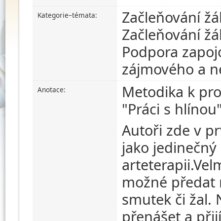
Začleňování žá
Kategorie–témata:
Začleňování ž
Podpora zapojo
zájmového a n
Metodika k pr
Anotace:
"Práci s hlínou
Autoři zde v p
jako jedinečný 
arteterapii.Vel
možné předat na
smutek či žal.
přenášet a přij