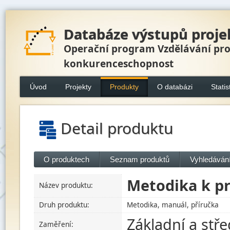
Databáze výstupů proje
Operační program Vzdělávání pr
konkurenceschopnost
Úvod
Projekty
Produkty
O databázi
Statis
Detail produktu
O produktech
Seznam produktů
Vyhledávání
Metodika k p
Název produktu:
Druh produktu:
Metodika, manuál, příručka
Základní a stř
Zaměření: