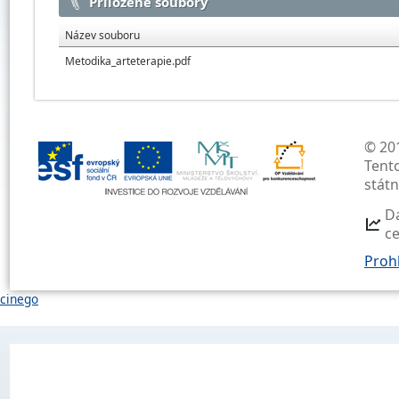
Přiložené soubory
Název souboru
Metodika_arteterapie.pdf
© 201
Tent
stát
D
c
Prohl
cinego