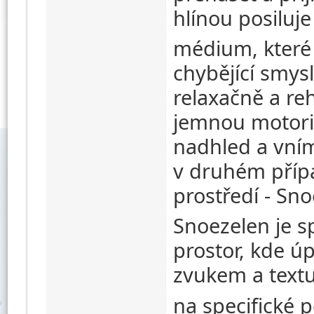
hlínou posiluje
médium, které
chybějící smysl
relaxačně a reh
jemnou motori
nadhled a vním
v druhém přípa
prostředí - Sn
Snoezelen je s
prostor, kde ú
zvukem a text
na specifické p