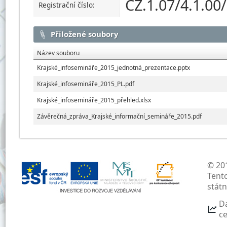
CZ.1.07/4.1.00
Registrační číslo:
Přiložené soubory
Název souboru
Krajské_infosemináře_2015_jednotná_prezentace.pptx
Krajské_infosemináře_2015_PL.pdf
Krajské_infosemináře_2015_přehled.xlsx
Závěrečná_zpráva_Krajské_informační_semináře_2015.pdf
© 201
Tent
stát
D
c