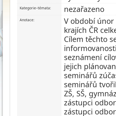
nezařazeno
Kategorie–témata:
V období únor 
Anotace:
krajích ČR cel
Cílem těchto s
informovanosti
seznámení cílo
jejich plánova
seminářů zúčas
seminářů tvořil
ZŠ, SŠ, gymnázi
zástupci odbor
zástupci odbor