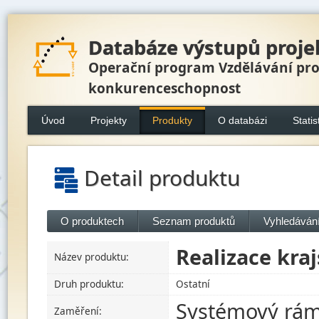
Databáze výstupů proje
Operační program Vzdělávání pr
konkurenceschopnost
Úvod
Projekty
Produkty
O databázi
Statis
Detail produktu
O produktech
Seznam produktů
Vyhledávání
Realizace kra
Název produktu:
Druh produktu:
Ostatní
Systémový ráme
Zaměření: