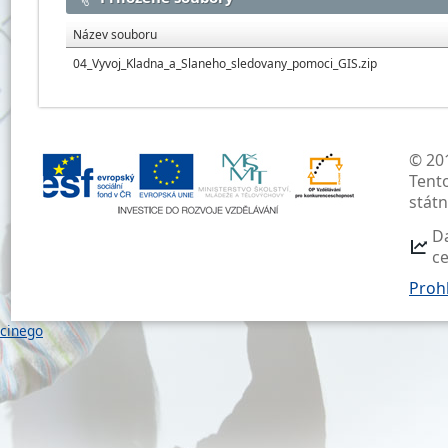
Název souboru
04_Vyvoj_Kladna_a_Slaneho_sledovany_pomoci_GIS.zip
© 201
Tent
stát
D
c
Prohl
cinego