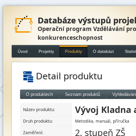
Databáze výstupů proje
Operační program Vzdělávání pr
konkurenceschopnost
Úvod
Projekty
Produkty
O databázi
Statis
Detail produktu
O produktech
Seznam produktů
Vyhledávání
Vývoj Kladna 
Název produktu:
Druh produktu:
Metodika, manuál, příručka
2. stupeň ZŠ
Zaměření: