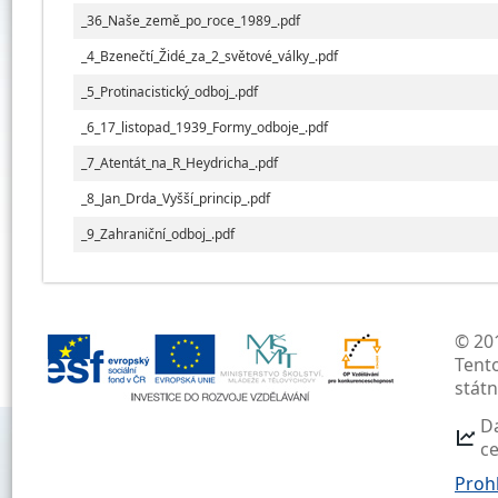
_36_Naše_země_po_roce_1989_.pdf
_4_Bzenečtí_Židé_za_2_světové_války_.pdf
_5_Protinacistický_odboj_.pdf
_6_17_listopad_1939_Formy_odboje_.pdf
_7_Atentát_na_R_Heydricha_.pdf
_8_Jan_Drda_Vyšší_princip_.pdf
_9_Zahraniční_odboj_.pdf
© 201
Tent
stát
D
c
Prohl