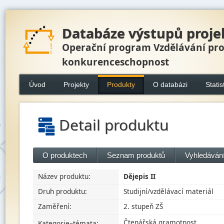
Databáze výstupů proje
Operační program Vzdělávání pr
konkurenceschopnost
Úvod
Projekty
Produkty
O databázi
Statis
Detail produktu
O produktech
Seznam produktů
Vyhledávání
Název produktu:
Dějepis II
Druh produktu:
Studijní/vzdělávací materiál
Zaměření:
2. stupeň ZŠ
Čtenářská gramotnost
Kategorie–témata: