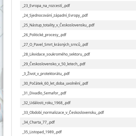
_23_Evropa_na_rozcestí_.pdf
_24_Sjednocování_západní_Evropy_.pdf
_25_Nástup_totality_v_Československu_.pdf
_26_Politické_procesy_.pdf
_27_O_Pavel_Smrt_krásných_srnců_.pdf
_28_Likvidace_soukromého_sektoru_.pdf
_29_Československo_v_50_letech_.pdf
_3_Život_v_protektorátu_.pdf
_30_Počátek_60_let_doba_uvolnění_.pdf
_31_Divadlo_Semafor_.pdf
_32_Události_roku_1968_.pdf
_33_Období_normalizace_v_Československu_.pdf
_34_Charta_77_.pdf
_35_Listopad_1989_.pdf