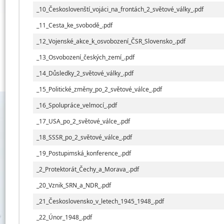
_10_Českoslovenští_vojáci_na_frontách_2_světové_války_.pdf
_11_Cesta_ke_svobodě_.pdf
_12_Vojenské_akce_k_osvobození_ČSR_Slovensko_.pdf
_13_Osvobození_českých_zemí_.pdf
_14_Důsledky_2_světové_války_.pdf
_15_Politické_změny_po_2_světové_válce_.pdf
_16_Spolupráce_velmocí_.pdf
_17_USA_po_2_světové_válce_.pdf
_18_SSSR_po_2_světové_válce_.pdf
_19_Postupimská_konference_.pdf
_2_Protektorát_Čechy_a_Morava_.pdf
_20_Vznik_SRN_a_NDR_.pdf
_21_Československo_v_letech_1945_1948_.pdf
_22_Únor_1948_.pdf