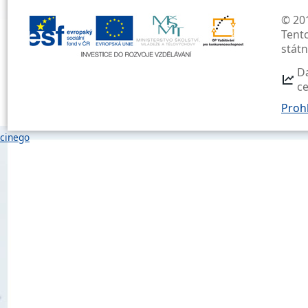
© 201
Tent
stát
D
c
Prohl
cinego