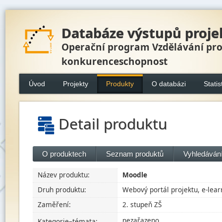
Databáze výstupů proje
Operační program Vzdělávání pr
konkurenceschopnost
Úvod
Projekty
Produkty
O databázi
Statis
Detail produktu
O produktech
Seznam produktů
Vyhledávání
Název produktu:
Moodle
Druh produktu:
Webový portál projektu, e-lear
Zaměření:
2. stupeň ZŠ
nezařazeno
Kategorie–témata: