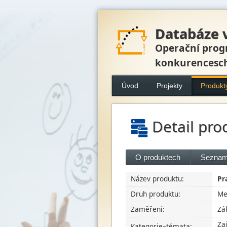
Databáze 
Operační prog
konkurencesc
Úvod
Projekty
Produkt
Detail pro
O produktech
Seznam
Název produktu:
Pr
Druh produktu:
Me
Zaměření:
Zá
Za
Kategorie–témata: