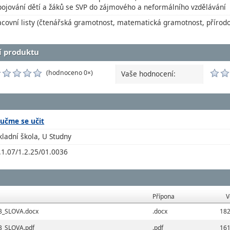
pojování dětí a žáků se SVP do zájmového a neformálního vzdělávání
acovní listy (čtenářská gramotnost, matematická gramotnost, příro
í produktu
(hodnoceno 0×)
Vaše hodnocení:
učme se učit
kladní škola, U Studny
.1.07/1.2.25/01.0036
Přípona
V
B_SLOVA.docx
.docx
182
B_SLOVA.pdf
.pdf
161