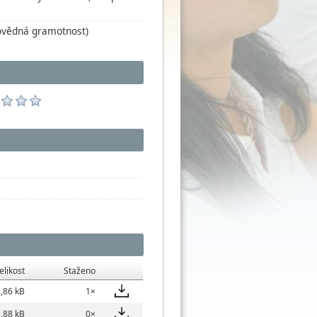
dovědná gramotnost)
elikost
Staženo
,86 kB
1×
,88 kB
0×