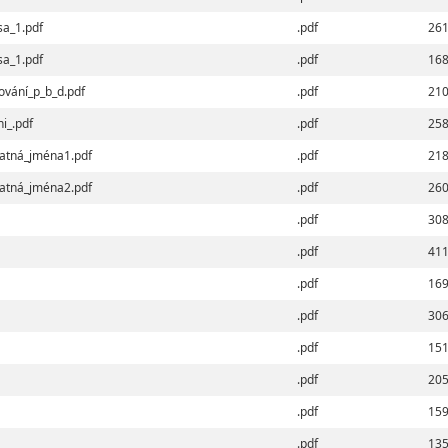
sa_1.pdf
.pdf
261
sa_1.pdf
.pdf
168
ování_p_b_d.pdf
.pdf
210
i_.pdf
.pdf
258
tatná_jména1.pdf
.pdf
218
tatná_jména2.pdf
.pdf
260
.pdf
308
.pdf
411
.pdf
169
.pdf
306
.pdf
151
.pdf
205
.pdf
159
.pdf
135