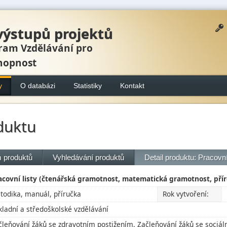
výstupů projektů
ram Vzdělávání pro
hopnost
y
O databázi
Statistiky
Kontakt
duktu
 produktů
Vyhledávání produktů
Detail produktu: Pracovní
acovní listy (čtenářská gramotnost, matematická gramotnost, př
todika, manuál, příručka
Rok vytvoření:
kladní a středoškolské vzdělávání
čleňování žáků se zdravotním postižením, Začleňování žáků se soci