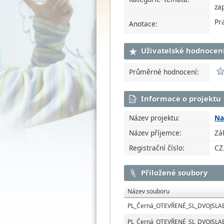
za
Pr
Anotace:
Uživatelské hodnocen
Průměrné hodnocení:
Informace o projektu
Název projektu:
Na
Název příjemce:
Zá
Registrační číslo:
CZ
Přiložené soubory
Název souboru
PL_Černá_OTEVŘENÉ_SL_DVOJSLA
PL_Černá_OTEVŘENÉ_SL_DVOJSLA