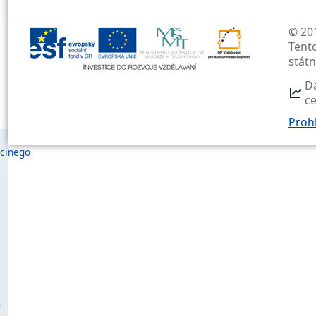
© 201
Tent
stát
D
c
Prohl
cinego