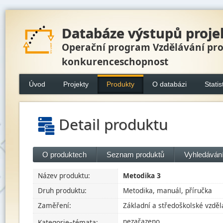
Databáze výstupů proje
Operační program Vzdělávání pr
konkurenceschopnost
Úvod
Projekty
Produkty
O databázi
Statis
Detail produktu
O produktech
Seznam produktů
Vyhledávání
Název produktu:
Metodika 3
Druh produktu:
Metodika, manuál, příručka
Zaměření:
Základní a středoškolské vzděl
nezařazeno
Kategorie–témata: