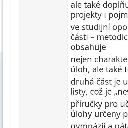
ale také doplňu
projekty i poj
ve studijní op
části – metodic
obsahuje
nejen charakter
úloh, ale také 
druhá část je 
listy, což je „
příručky pro uč
úlohy určeny pr
gymnázií a pát