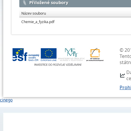
Přiložené soubory
Název souboru
Chemie_a_fyzika.pdf
© 201
Tent
stát
D
c
Prohl
cinego