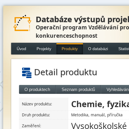
Databáze výstupů proje
Operační program Vzdělávání pr
konkurenceschopnost
Úvod
Projekty
Produkty
O databázi
Statis
Detail produktu
O produktech
Seznam produktů
Vyhledávání
Chemie, fyzik
Název produktu:
Druh produktu:
Metodika, manuál, příručka
Vysokoškolské 
Zaměření: