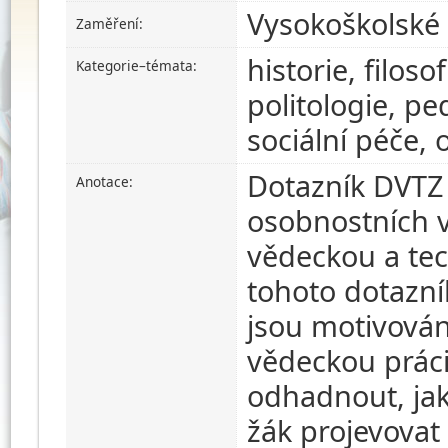
Vysokoškolské 
Zaměření:
historie, filoso
Kategorie–témata:
politologie, pe
sociální péče,
Dotazník DVTZ 
Anotace:
osobnostních vl
vědeckou a tec
tohoto dotazník
jsou motivován
vědeckou práci
odhadnout, ja
žák projevovat