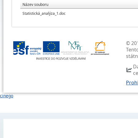
Název souboru
Statistická_analýza_1.doc
© 201
Tent
stát
D
c
Prohl
cinego