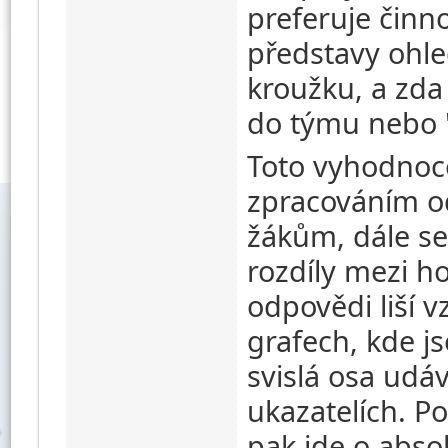
preferuje činn
představy ohl
kroužku, a zda
do týmu nebo 
Toto vyhodnoc
zpracováním o
žákům, dále s
rozdíly mezi ho
odpovědi liší 
grafech, kde j
svislá osa udá
ukazatelích. Po
pak jde o abso