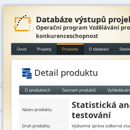
Databáze výstupů proje
Operační program Vzdělávání pr
konkurenceschopnost
Úvod
Projekty
Produkty
O databázi
Statis
Detail produktu
O produktech
Seznam produktů
Vyhledávání
Statistická an
Název produktu:
testování
Druh produktu:
Výzkumná zpráva (odborná studi