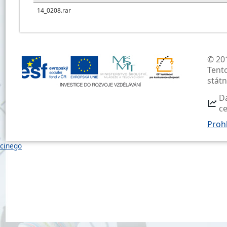
14_0208.rar
© 201
Tent
stát
D
c
Prohl
cinego