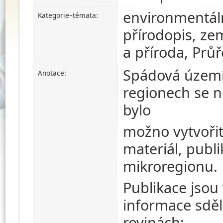
environmentáln
Kategorie–témata:
přírodopis, ze
a příroda, Prů
Spádová území 
Anotace:
regionech se n
bylo
možno vytvořit
materiál, publ
mikroregionu.
Publikace jsou
informace sděl
rovinách: