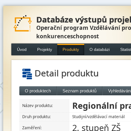
Databáze výstupů proje
Operační program Vzdělávání pr
konkurenceschopnost
Úvod
Projekty
Produkty
O databázi
Statis
Detail produktu
O produktech
Seznam produktů
Vyhledávání
Regionální pr
Název produktu:
Druh produktu:
Studijní/vzdělávací materiál
2. stupeň ZŠ
Zaměření: