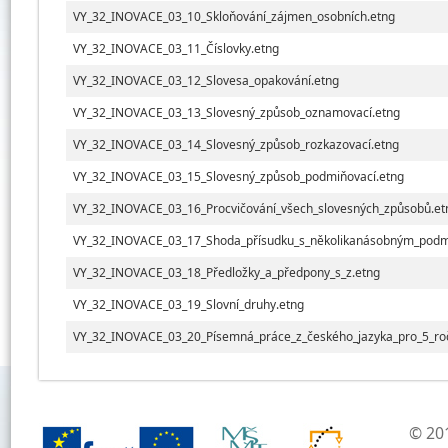
VY_32_INOVACE_03_10_Skloňování_zájmen_osobních.etng
VY_32_INOVACE_03_11_Číslovky.etng
VY_32_INOVACE_03_12_Slovesa_opakování.etng
VY_32_INOVACE_03_13_Slovesný_způsob_oznamovací.etng
VY_32_INOVACE_03_14_Slovesný_způsob_rozkazovací.etng
VY_32_INOVACE_03_15_Slovesný_způsob_podmiňovací.etng
VY_32_INOVACE_03_16_Procvičování_všech_slovesných_způsobů.et
VY_32_INOVACE_03_17_Shoda_přísudku_s_několikanásobným_pod
VY_32_INOVACE_03_18_Předložky_a_předpony_s_z.etng
VY_32_INOVACE_03_19_Slovní_druhy.etng
VY_32_INOVACE_03_20_Písemná_práce_z_českého_jazyka_pro_5_roč
© 201