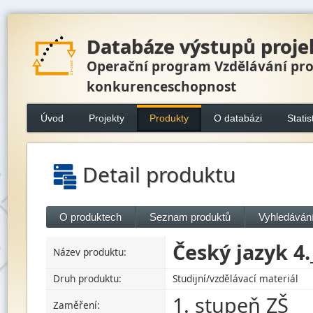
Databáze výstupů proje
Operační program Vzdělávání pr
konkurenceschopnost
Úvod
Projekty
Produkty
O databázi
Statis
Detail produktu
O produktech
Seznam produktů
Vyhledávání
Český jazyk 4
Název produktu:
Druh produktu:
Studijní/vzdělávací materiál
1. stupeň ZŠ
Zaměření: