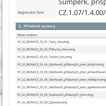
Šumperk, přís
CZ.1.07/1.4.00
Registrační číslo:
Přiložené soubory
Název souboru
VY_32_INOVACE_03_01_Tvary_slov.etng
VY_32_INOVACE_03_02_Příbuzná_slova.etng
VY_32_INOVACE_03_03_Tvoření_slov.etng
VY_32_INOVACE_03_04_Skloňování_přídavných_jmen_tvrdých.etng
VY_32_INOVACE_03_05_Skloňování_přídavných_jmen_přivlastňovací
VY_32_INOVACE_03_06_Skloňování_přídavných_jmen_měkkých.etng
VY_32_INOVACE_03_07_Skloňování_přídavných_jmen_opakování.et
VY_32_INOVACE_03_08_Stupňování_přídavných_jmen.etng
VY_32_INOVACE_03_09_Zájmena.etng