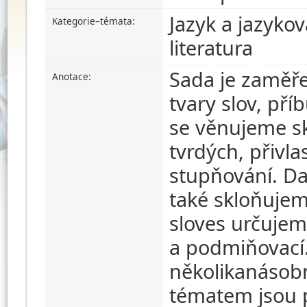
Jazyk a jazyko
Kategorie–témata:
literatura
Sada je zaměře
Anotace:
tvary slov, pří
se věnujeme s
tvrdých, přivla
stupňování. Da
také skloňujeme
sloves určuje
a podmiňovací
několikanásob
tématem jsou p