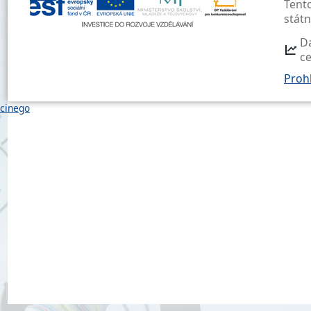
Tent
stát
D
c
Prohl
cinego