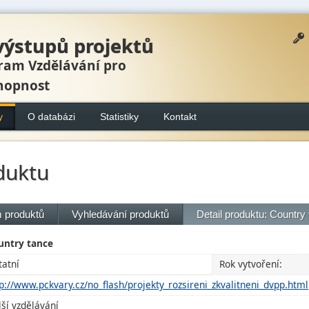
výstupů projektů
ram Vzdělávání pro
hopnost
y
O databázi
Statistiky
Kontakt
duktu
 produktů
Vyhledávání produktů
Detail produktu: Country
untry tance
tatní
Rok vytvoření:
p://www.pckvary.cz/no_flash/projekty_rozsireni_zkvalitneni_dvpp.html
ší vzdělávání