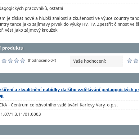
dagogických pracovníků, ostatní
em je získat nové a hlubší znalosti a zkušenosti ve výuce country ta
ntry tance jako zajímavý prvek do výuky HV, TV. Zpestřit činnost ve š
ř. vést jako zájmový kroužek.
í produktu
(hodnoceno 0×)
Vaše hodnocení:
zšíření a zkvalitnění nabídky dalšího vzdělávání pedagogických 
ji
CKA - Centrum celoživotního vzdělávání Karlovy Vary, o.p.s.
.1.07/1.3.11/01.0003