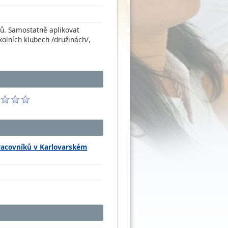
nců. Samostatně aplikovat
kolních klubech /družinách/,
pracovníků v Karlovarském