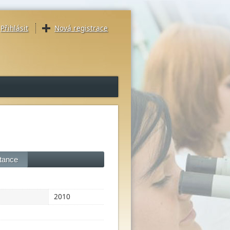
Přihlásit
Nová registrace
 tance
2010