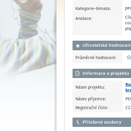
pe
Kategorie–témata:
Cíl
Anotace:
cou
pop
Uživatelské hodnocen
Průměrné hodnocení:
Informace o projektu
Ro
Název projektu:
kra
Název příjemce:
PE
Registrační číslo:
CZ
Přiložené soubory