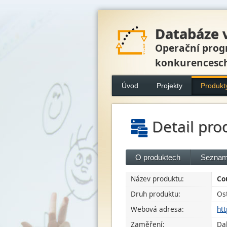
Databáze 
Operační prog
konkurencesc
Úvod
Projekty
Produkt
Detail pro
O produktech
Seznam
Název produktu:
Co
Druh produktu:
Os
Webová adresa:
htt
Zaměření:
Dal