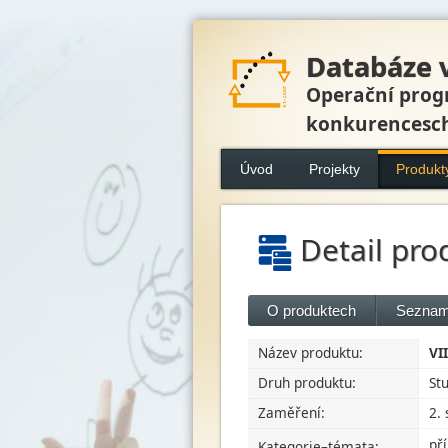
Databáze 
Operační prog
konkurencesc
Úvod
Projekty
Produkt
Detail pro
O produktech
Seznam
Název produktu:
VI
Druh produktu:
St
Zaměření:
2.
př
Kategorie–témata: