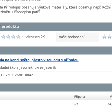
da Přírodopis obsahuje výukové materiály, které obsahují např. Kožní 
edmětu Přírodopisu patří.
í produktu
(hodnoceno 0×)
Vaše hodnocení:
ola na konci světa, přesto v souladu s přírodou
kladní škola Javorník, okres Jeseník
.1.07/1.1.26/01.0042
Přípona
V
.7z
54