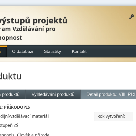
výstupů projektů
ram Vzdělávání pro
hopnost
y
O databázi
Statistiky
Kontakt
duktu
 produktů
Vyhledávání produktů
Detail produktu: VIII:
II: PŘÍRODOPIS
udijní/vzdělávací materiál
Rok vytvoření:
 stupeň ZŠ
írodopis, Člověk a příroda