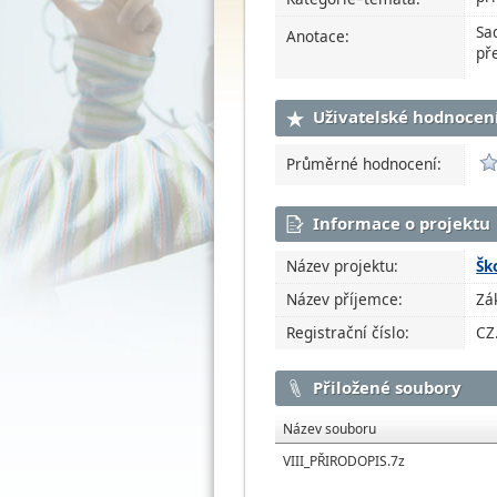
Sa
Anotace:
př
Uživatelské hodnocen
Průměrné hodnocení:
Informace o projektu
Název projektu:
Šk
Název příjemce:
Zá
Registrační číslo:
CZ
Přiložené soubory
Název souboru
VIII_PŘIRODOPIS.7z