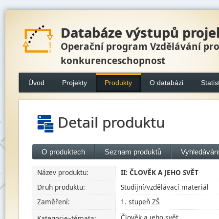
Databáze výstupů proje
Operační program Vzdělávání pr
konkurenceschopnost
Úvod
Projekty
Produkty
O databázi
Statis
Detail produktu
O produktech
Seznam produktů
Vyhledávání
Název produktu:
II: ČLOVĚK A JEHO SVĚT
Druh produktu:
Studijní/vzdělávací materiál
Zaměření:
1. stupeň ZŠ
Člověk a jeho svět
Kategorie–témata: