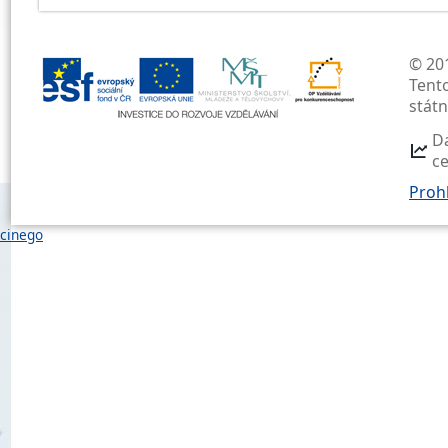
© 201
Tent
stát
D
c
Prohl
cinego