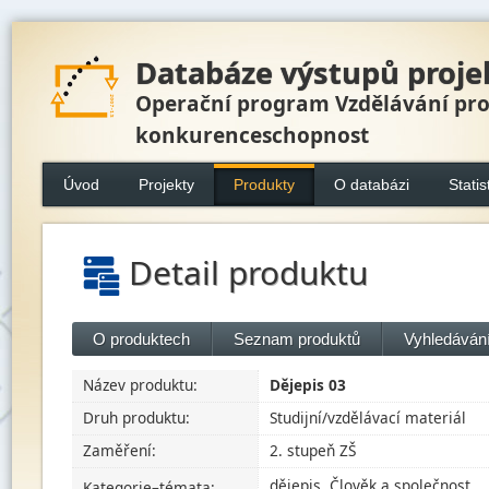
Databáze výstupů proje
Operační program Vzdělávání pr
konkurenceschopnost
Úvod
Projekty
Produkty
O databázi
Statis
Detail produktu
O produktech
Seznam produktů
Vyhledávání
Název produktu:
Dějepis 03
Druh produktu:
Studijní/vzdělávací materiál
Zaměření:
2. stupeň ZŠ
dějepis, Člověk a společnost
Kategorie–témata: