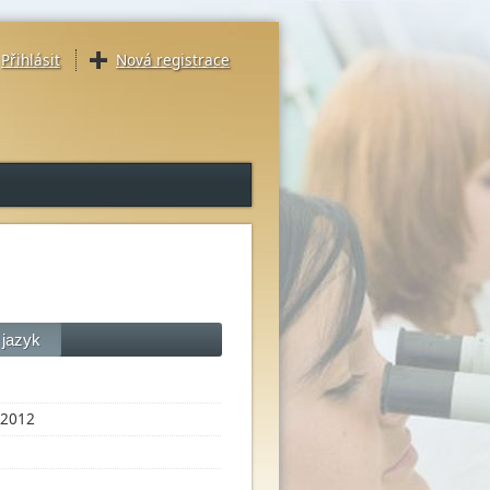
Přihlásit
Nová registrace
 jazyk
2012