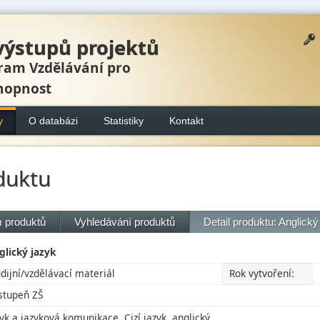
výstupů projektů
ram Vzdělávání pro
hopnost
y
O databázi
Statistiky
Kontakt
duktu
 produktů
Vyhledávání produktů
Detail produktu: Anglický
glický jazyk
udijní/vzdělávací materiál
Rok vytvoření:
 stupeň ZŠ
zyk a jazyková komunikace, Cizí jazyk, anglický