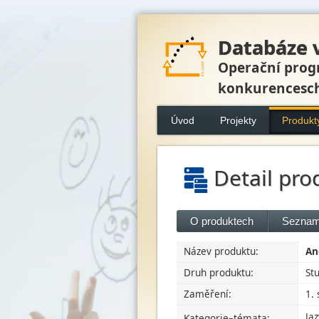
Databáze 
Operační prog
konkurencesc
Úvod
Projekty
Produkt
Detail pro
O produktech
Seznam
Název produktu:
An
Druh produktu:
St
Zaměření:
1.
Ja
Kategorie–témata: