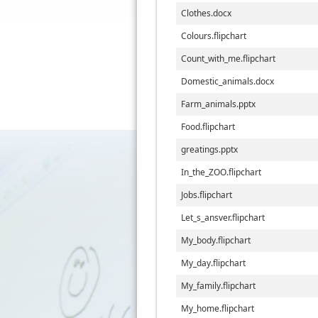
Clothes.docx
Colours.flipchart
Count_with_me.flipchart
Domestic_animals.docx
Farm_animals.pptx
Food.flipchart
greatings.pptx
In_the_ZOO.flipchart
Jobs.flipchart
Let_s_ansver.flipchart
My_body.flipchart
My_day.flipchart
My_family.flipchart
My_home.flipchart