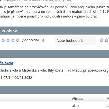
da je zaměřena na procvičování a upevnění učiva anglického jazyka zá
čník. Je především vhodná do spojených tříd v malotřídních školách. Pr
sahuje, je možné použít pro individuální nebo skupinovou práci.
í produktu
(hodnoceno 0×)
Vaše hodnocení:
še škola
kladní škola a Mateřská škola, Bílý Kostel nad Nisou, příspěvková or
.1.07/1.4.00/21.3052
Přípona
V
.docx
190