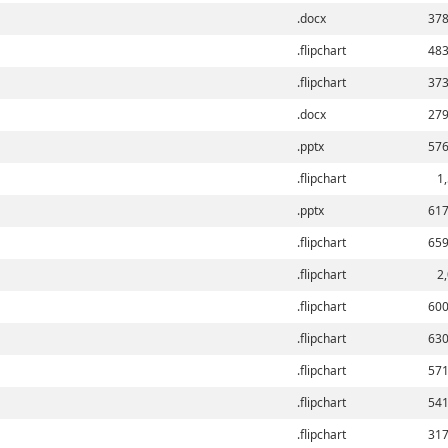
.docx
378
.flipchart
483
.flipchart
373
.docx
279
.pptx
576
.flipchart
1
.pptx
617
.flipchart
659
.flipchart
2
.flipchart
600
.flipchart
630
.flipchart
571
.flipchart
541
.flipchart
317