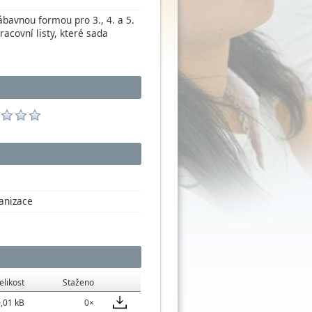
bavnou formou pro 3., 4. a 5.
acovní listy, které sada
ganizace
elikost
Staženo
,01 kB
0×