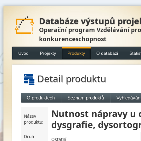
Databáze výstupů proje
Operační program Vzdělávání pr
konkurenceschopnost
Úvod
Projekty
Produkty
O databázi
Statis
Detail produktu
O produktech
Seznam produktů
Vyhledávání
Nutnost nápravy u d
Název
dysgrafie, dysortogr
produktu:
Druh
Ostatní