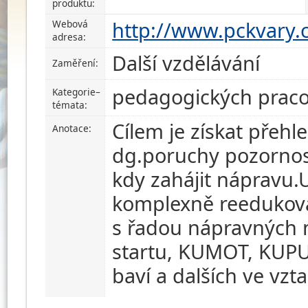
produktu:
http://www.pckvary.c
Webová
adresa:
Další vzdělávání
Zaměření:
pedagogických pracov
Kategorie–
témata:
Cílem je získat přeh
Anotace:
dg.poruchy pozornosti
kdy zahájit nápravu.Uč
komplexně reedukova
s řadou nápravných 
startu, KUMOT, KUPUB
baví a dalších ve vz