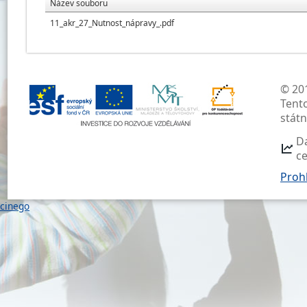
Název souboru
11_akr_27_Nutnost_nápravy_.pdf
© 201
Tent
stát
D
c
Prohl
cinego